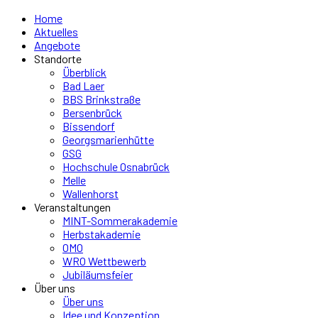
Home
Aktuelles
Angebote
Standorte
Überblick
Bad Laer
BBS Brinkstraße
Bersenbrück
Bissendorf
Georgsmarienhütte
GSG
Hochschule Osnabrück
Melle
Wallenhorst
Veranstaltungen
MINT-Sommerakademie
Herbstakademie
OMO
WRO Wettbewerb
Jubiläumsfeier
Über uns
Über uns
Idee und Konzeption