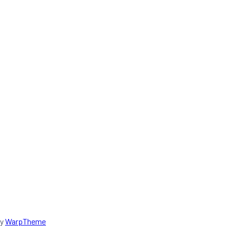
by
WarpTheme