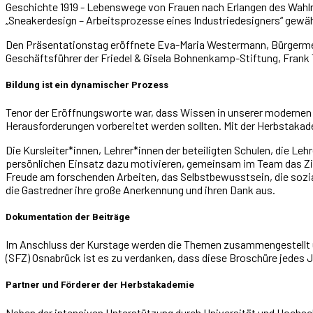
Geschichte 1919 - Lebenswege von Frauen nach Erlangen des Wahlrec
„Sneakerdesign – Arbeitsprozesse eines Industriedesigners“ gewä
Den Präsentationstag eröffnete Eva-Maria Westermann, Bürgermei
Geschäftsführer der Friedel & Gisela Bohnenkamp-Stiftung, Fran
Bildung ist ein dynamischer Prozess
Tenor der Eröffnungsworte war, dass Wissen in unserer modernen 
Herausforderungen vorbereitet werden sollten. Mit der Herbstakade
Die Kursleiter*innen, Lehrer*innen der beteiligten Schulen, die L
persönlichen Einsatz dazu motivieren, gemeinsam im Team das Zie
Freude am forschenden Arbeiten, das Selbstbewusstsein, die sozia
die Gastredner ihre große Anerkennung und ihren Dank aus.
Dokumentation der Beiträge
Im Anschluss der Kurstage werden die Themen zusammengestellt 
(SFZ) Osnabrück ist es zu verdanken, dass diese Broschüre jedes Ja
Partner und Förderer der Herbstakademie
Neben der intensiven Unterstützung durch Universität und Hochsc