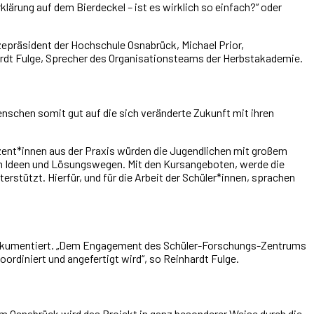
lärung auf dem Bierdeckel – ist es wirklich so einfach?“ oder
präsident der Hochschule Osnabrück, Michael Prior,
dt Fulge, Sprecher des Organisationsteams der Herbstakademie.
schen somit gut auf die sich veränderte Zukunft mit ihren
ozent*innen aus der Praxis würden die Jugendlichen mit großem
en Ideen und Lösungswegen. Mit den Kursangeboten, werde die
stützt. Hierfür, und für die Arbeit der Schüler*innen, sprachen
 dokumentiert. „Dem Engagement des Schüler-Forschungs-Zentrums
ordiniert und angefertigt wird“, so Reinhardt Fulge.
 Osnabrück wird das Projekt in ganz besonderer Weise durch die