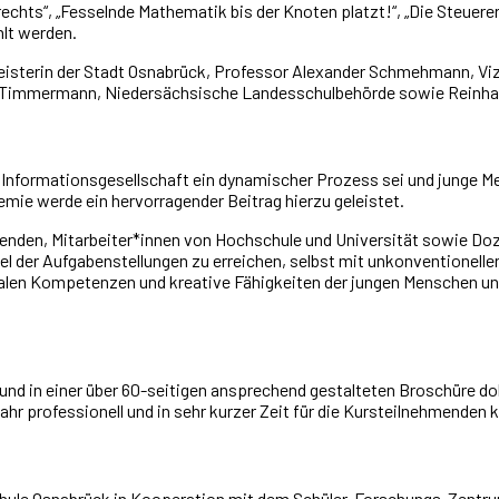
hts“, „Fesselnde Mathematik bis der Knoten platzt!“, „Die Steuererk
hlt werden.
sterin der Stadt Osnabrück, Professor Alexander Schmehmann, Vize
k Timmermann, Niedersächsische Landesschulbehörde sowie Reinhar
Informationsgesellschaft ein dynamischer Prozess sei und junge Men
mie werde ein hervorragender Beitrag hierzu geleistet.
ehrenden, Mitarbeiter*innen von Hochschule und Universität sowie D
l der Aufgabenstellungen zu erreichen, selbst mit unkonventionell
len Kompetenzen und kreative Fähigkeiten der jungen Menschen unter
und in einer über 60-seitigen ansprechend gestalteten Broschüre
hr professionell und in sehr kurzer Zeit für die Kursteilnehmenden ko
hule Osnabrück in Kooperation mit dem Schüler-Forschungs-Zentrum