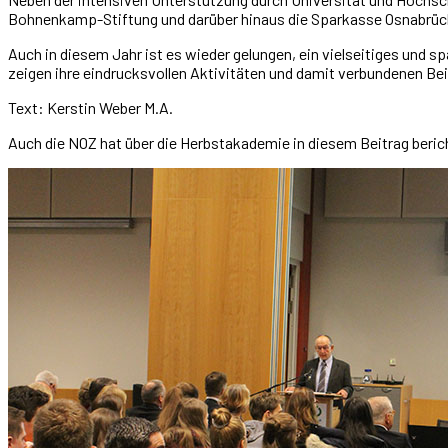
Bohnenkamp-Stiftung und darüber hinaus die Sparkasse Osnabrück,
Auch in diesem Jahr ist es wieder gelungen, ein vielseitiges und
zeigen ihre eindrucksvollen Aktivitäten und damit verbundenen Be
Text: Kerstin Weber M.A.
Auch die NOZ hat über die Herbstakademie in diesem Beitrag beric