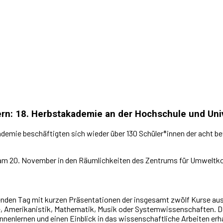
ern: 18. Herbstakademie an der Hochschule und Uni
emie beschäf­tigten sich wieder über 130 Schüler*innen der acht bet
al am 20. November in den Räumlichkeiten des Zentrums für Umwelt
enden Tag mit kurzen Präsentationen der insgesamt zwölf Kurse aus 
e, Amerikanistik, Mathematik, Musik oder Systemwissenschaften. Da
nnenlernen und einen Einblick in das wissenschaftliche Arbeiten er