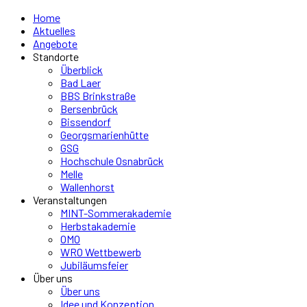
Home
Aktuelles
Angebote
Standorte
Überblick
Bad Laer
BBS Brinkstraße
Bersenbrück
Bissendorf
Georgsmarienhütte
GSG
Hochschule Osnabrück
Melle
Wallenhorst
Veranstaltungen
MINT-Sommerakademie
Herbstakademie
OMO
WRO Wettbewerb
Jubiläumsfeier
Über uns
Über uns
Idee und Konzeption