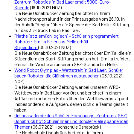
Zentrum Robotics in Bad Laer erhält 5000-Euro-
Spende
(18.10.2021 NOZ)
Die Neue Osnabrücker Zeitung berichtet in ihrem
Nachrichtenportal und in der Printausgabe vom 26.10. in
der Rubrik "Region" über die Spende der Karl Kolle-Stiftung
für das 3D-Druck Lab in Bad Laer.
"Mathe ist ziemlich logisch" - Schülerin programmiert
Roboter: Emilia Feller aus Melle erhält
Stipendium
(05.10.2021 NOZ)
Die Neue Osnabrücker Zeitung berichtet über Emilia, die ein
Stipendium der Start-Stiftung erhalten hat. Emilia trainiert
einmal die Woche an unserem SFZ-Standort in Melle.
World Robot Olympiad - Wettstreit in Bad Laer: Schüler
bauen Roboter, die Glühbirnen austauschen
(03.10.2021
NOZ)
Die Neue Osnabrücker Zeitung war bei unserem WRO-
Wettbewerb in Bad Laer vor Ort und berichtet in einem
Artikel mit mehreren Fotos über den Wettbewerbstag und
insbesondere die Aufgaben, denen sich die Teams gestellt
haben.
Onlineakademie des Schüler-Forschungs-Zentrums (SFZ)
Osnabrück bot Schülerinnen und Schüler viele spannenden
Themen
(06.07.2021 Hochschule Osnabrück)
Die Hochschule Osnabrück berichtet in ihrem