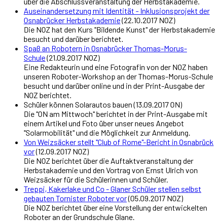
über die Abschlussveranstaltung der Herbstakademie.
Auseinandersetzung mit Identität - Inklusionsprojekt der
Osnabrücker Herbstakademie
(22.10.2017 NOZ)
Die NOZ hat den Kurs "Bildende Kunst" der Herbstakademie
besucht und darüber berichtet.
Spaß an Robotern in Osnabrücker Thomas-Morus-
Schule
(21.09.2017 NOZ)
Eine Redakteurin und eine Fotografin von der NOZ haben
unseren Roboter-Workshop an der Thomas-Morus-Schule
besucht und darüber online und in der Print-Ausgabe der
NOZ berichtet.
Schüler können Solarautos bauen (13.09.2017 ON)
Die "ON am Mittwoch" berichtet in der Print-Ausgabe mit
einem Artikel und Foto über unser neues Angebot
"Solarmobilität" und die Möglichkeit zur Anmeldung.
Von Weizsäcker stellt "Club of Rome"-Bericht in Osnabrück
vor
(12.09.2017 NOZ)
Die NOZ berichtet über die Auftaktveranstaltung der
Herbstakademie und den Vortrag von Ernst Ulrich von
Weizsäcker für die Schülerinnen und Schüler.
Treppi, Kakerlake und Co - Glaner Schüler stellen selbst
gebauten Tornister Roboter vor
(05.09.2017 NOZ)
Die NOZ berichtet über eine Vorstellung der entwickelten
Roboter an der Grundschule Glane.