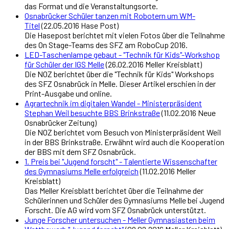
das Format und die Veranstaltungsorte.
Osnabrücker Schüler tanzen mit Robotern um WM-
Titel
(22.05.2016 Hase Post)
Die Hasepost berichtet mit vielen Fotos über die Teilnahme
des On Stage-Teams des SFZ am RoboCup 2016.
LED-Taschenlampe gebaut - "Technik für Kids"-Workshop
für Schüler der IGS Melle
(26.02.2016 Meller Kreisblatt)
Die NOZ berichtet über die "Technik für Kids" Workshops
des SFZ Osnabrück in Melle. Dieser Artikel erschien in der
Print-Ausgabe und online.
Agrartechnik im digitalen Wandel - Ministerpräsident
Stephan Weil besuchte BBS Brinkstraße
(11.02.2016 Neue
Osnabrücker Zeitung)
Die NOZ berichtet vom Besuch von Ministerpräsident Weil
in der BBS Brinkstraße. Erwähnt wird auch die Kooperation
der BBS mit dem SFZ Osnabrück.
1. Preis bei "Jugend forscht" - Talentierte Wissenschafter
des Gymnasiums Melle erfolgreich
(11.02.2016 Meller
Kreisblatt)
Das Meller Kreisblatt berichtet über die Teilnahme der
Schülerinnen und Schüler des Gymnasiums Melle bei Jugend
Forscht. Die AG wird vom SFZ Osnabrück unterstützt.
Junge Forscher untersuchen - Meller Gymnasiasten beim