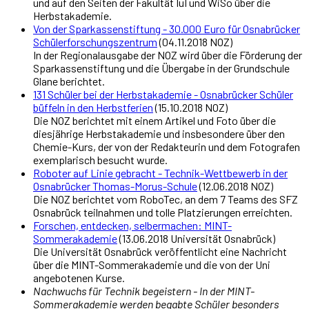
und auf den Seiten der Fakultät IuI und WiSo über die
Herbstakademie.
Von der Sparkassenstiftung - 30.000 Euro für Osnabrücker
Schülerforschungszentrum
(04.11.2018 NOZ)
In der Regionalausgabe der NOZ wird über die Förderung der
Sparkassenstiftung und die Übergabe in der Grundschule
Glane berichtet.
131 Schüler bei der Herbstakademie - Osnabrücker Schüler
büffeln in den Herbstferien
(15.10.2018 NOZ)
Die NOZ berichtet mit einem Artikel und Foto über die
diesjährige Herbstakademie und insbesondere über den
Chemie-Kurs, der von der Redakteurin und dem Fotografen
exemplarisch besucht wurde.
Roboter auf Linie gebracht - Technik-Wettbewerb in der
Osnabrücker Thomas-Morus-Schule
(12.06.2018 NOZ)
Die NOZ berichtet vom RoboTec, an dem 7 Teams des SFZ
Osnabrück teilnahmen und tolle Platzierungen erreichten.
Forschen, entdecken, selbermachen: MINT-
Sommerakademie
(13.06.2018 Universität Osnabrück)
Die Universität Osnabrück veröffentlicht eine Nachricht
über die MINT-Sommerakademie und die von der Uni
angebotenen Kurse.
Nachwuchs für Technik begeistern - In der MINT-
Sommerakademie werden begabte Schüler besonders