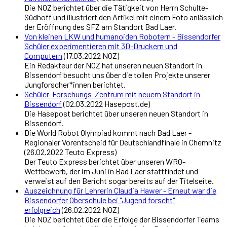
Die NOZ berichtet über die Tätigkeit von Herrn Schulte-
Südhoff und illustriert den Artikel mit einem Foto anlässlich
der Eröffnung des SFZ am Standort Bad Laer.
Von kleinen LKW und humanoiden Robotern - Bissendorfer
Schüler experimentieren mit 3D-Druckern und
Computern
(17.03.2022 NOZ)
Ein Redakteur der NOZ hat unseren neuen Standort in
Bissendorf besucht uns über die tollen Projekte unserer
Jungforscher*innen berichtet.
Schüler-Forschungs-Zentrum mit neuem Standort in
Bissendorf
(02.03.2022 Hasepost.de)
Die Hasepost berichtet über unseren neuen Standort in
Bissendorf.
Die World Robot Olympiad kommt nach Bad Laer -
Regionaler Vorentscheid für Deutschlandfinale in Chemnitz
(26.02.2022 Teuto Express)
Der Teuto Express berichtet über unseren WRO-
Wettbewerb, der im Juni in Bad Laer stattfindet und
verweist auf den Bericht sogar bereits auf der Titelseite.
Auszeichnung für Lehrerin Claudia Hawer - Erneut war die
Bissendorfer Oberschule bei "Jugend forscht"
erfolgreich
(26.02.2022 NOZ)
Die NOZ berichtet über die Erfolge der Bissendorfer Teams