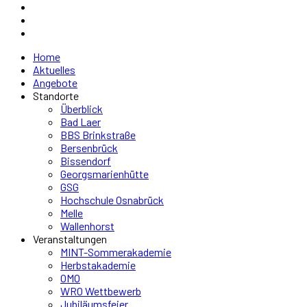
Home
Aktuelles
Angebote
Standorte
Überblick
Bad Laer
BBS Brinkstraße
Bersenbrück
Bissendorf
Georgsmarienhütte
GSG
Hochschule Osnabrück
Melle
Wallenhorst
Veranstaltungen
MINT-Sommerakademie
Herbstakademie
OMO
WRO Wettbewerb
Jubiläumsfeier