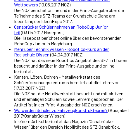
Wettbewerb
(10.05.2017 NOZ)
Die NOZ berichet online und in der Print-Ausgabe über die
Teilnahme des SFZ-Teams der Grundschule Glane am
Ideenfang der IdeenExpo 2017.
Osnabrücker Schüler nehmen an RoboCup Junior
teil
(03.05.2017 Hasepost)
Die Hasepost berichtet online über den bevorstehenden
RoboCup Junior in Magdeburg.
Mehr über Technik wissen - Robotics-Kurs an der
Realschule Dissen
(04.04.2017 NOZ)
Die NOZ hat das neue Robotics Angebot des SFZ in Dissen
besucht und darüber in der Print-Ausgabe und online
berichtet.
Kanten, Löten, Bohren - Metallwerkstatt des
Schülerforschungszentrums bereitet auf die Lehre vor
(17.03.2017 NOZ)
Die NOZ hat die Metallwerkstatt besucht und mit aktiven
und ehemaligen Schülern sowie Lehrern gesprochen. Der
Artikel ist in der Print-Ausgabe der NOZ erschienen.
Wo werden Schüler zu Fahrzeugkonstrukteuren?
(Ausgabe I
2017/Osnabrücker Wissen)
In einem Artikel berichtet das Magazin "Osnabrücker
Wissen" über den Bereich Mobilität des SFZ Osnabrück.