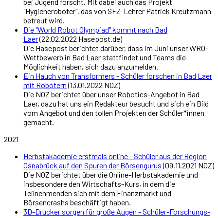
bei Jugend forscht. Mit dabei auch das Projekt
"Hygieneroboter", das von SFZ-Lehrer Patrick Kreutzmann
betreut wird.
Die "World Robot Olympiad" kommt nach Bad
Laer
(22.02.2022 Hasepost.de)
Die Hasepost berichtet darüber, dass im Juni unser WRO-
Wettbewerb in Bad Laer stattfindet und Teams die
Möglichkeit haben, sich dazu anzumelden.
Ein Hauch von Transformers - Schüler forschen in Bad Laer
mit Robotern
(13.01.2022 NOZ)
Die NOZ berichtet über unser Robotics-Angebot in Bad
Laer, dazu hat uns ein Redakteur besucht und sich ein Bild
vom Angebot und den tollen Projekten der Schüler*innen
gemacht.
2021
Herbstakademie erstmals online - Schüler aus der Region
Osnabrück auf den Spuren der Börsengurus
(09.11.2021 NOZ)
Die NOZ berichtet über die Online-Herbstakademie und
insbesondere den Wirtschafts-Kurs, in dem die
Teilnehmenden sich mit dem Finanzmarkt und
Börsencrashs beschäftigt haben.
3D-Drucker sorgen für große Augen - Schüler-Forschungs-