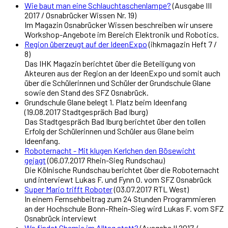
Wie baut man eine Schlauchtaschenlampe?
(Ausgabe III
2017 / Osnabrücker Wissen Nr. 19)
Im Magazin Osnabrücker Wissen beschreiben wir unsere
Workshop-Angebote im Bereich Elektronik und Robotics.
Region überzeugt auf der IdeenExpo
(ihkmagazin Heft 7 /
8)
Das IHK Magazin berichtet über die Beteiligung von
Akteuren aus der Region an der IdeenExpo und somit auch
über die Schülerinnen und Schüler der Grundschule Glane
sowie den Stand des SFZ Osnabrück.
Grundschule Glane belegt 1. Platz beim Ideenfang
(19.08.2017 Stadtgespräch Bad Iburg)
Das Stadtgespräch Bad Iburg berichtet über den tollen
Erfolg der Schülerinnen und Schüler aus Glane beim
Ideenfang.
Roboternacht - Mit klugen Kerlchen den Bösewicht
gejagt
(06.07.2017 Rhein-Sieg Rundschau)
Die Kölnische Rundschau berichtet über die Roboternacht
und interviewt Lukas F. und Fynn O. vom SFZ Osnabrück
Super Mario trifft Roboter
(03.07.2017 RTL West)
In einem Fernsehbeitrag zum 24 Stunden Programmieren
an der Hochschule Bonn-Rhein-Sieg wird Lukas F. vom SFZ
Osnabrück interviewt
Wo findet Chemie im Alltag statt?
(Ausgabe II 2017 /