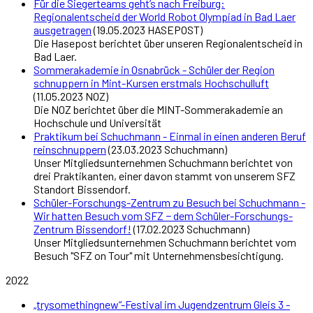
Für die Siegerteams geht’s nach Freiburg:
Regionalentscheid der World Robot Olympiad in Bad Laer
ausgetragen
(19.05.2023 HASEPOST)
Die Hasepost berichtet über unseren Regionalentscheid in
Bad Laer.
Sommerakademie in Osnabrück - Schüler der Region
schnuppern in Mint-Kursen erstmals Hochschulluft
(11.05.2023 NOZ)
Die NOZ berichtet über die MINT-Sommerakademie an
Hochschule und Universität
Praktikum bei Schuchmann - Einmal in einen anderen Beruf
reinschnuppern
(23.03.2023 Schuchmann)
Unser Mitgliedsunternehmen Schuchmann berichtet von
drei Praktikanten, einer davon stammt von unserem SFZ
Standort Bissendorf.
Schüler-Forschungs-Zentrum zu Besuch bei Schuchmann -
Wir hatten Besuch vom SFZ − dem Schüler-Forschungs-
Zentrum Bissendorf!
(17.02.2023 Schuchmann)
Unser Mitgliedsunternehmen Schuchmann berichtet vom
Besuch "SFZ on Tour" mit Unternehmensbesichtigung.
2022
„trysomethingnew“-Festival im Jugendzentrum Gleis 3 -