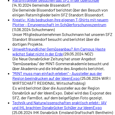
Ratsmitglieder besuchen das SFZ in der Oberschule
(14.10.2024 Gemeinde Bissendorf)
Die Gemeinde Bissendorf berichtet über den Besuch von
einigen Ratsmitglieder beim SFZ Standort Bissendorf.
Kreativ: Kids bedrucken ihre eigenen T-Shirts mit neuem
Plotter - Errungenschaft im Schülerforschungszentrum
(11.06.2024 Schuchmann)
Unser Mitgliedsunternehmen Schuchmann hat unseren SFZ
Standort Bissendorf besucht und berichtet über die
dortigen Projekte.
Umweltfreundlicher Gemüseanbau? Am Campus Haste
wächst Salat nicht in der Erde
(29.05.2024 NOZ)
Die Neue Osnabrücker Zeitung hat unser Angebot
"Gemüseanbau" der MINT-Sommerakademie besucht und
über Akademie und die Inhalte des Angebots berichtet.
"MINT muss man einfach erleben" - Aussteller aus der
Region beeindrucken auf der IdeenExpo
(25.06.2024 WIR I
WIRTSCHAFT REGIONAL Wirtschaftsblog)
Es wird berichtet über die Aussteller aus der Region
Osnabrück auf der IdeenExpo. Dabei wird das Exponat des
SFZ, der FarmBot, auf dem beigefügten Foto gezeigt.
Technik und Naturwissenschaften praktisch erlebt: IAV
und IHL brachten Osnabrücker Schüler zur IdeenExpo
(25.06.2024 IHK Osnabrück Emsland Graftschaft Bentheim)