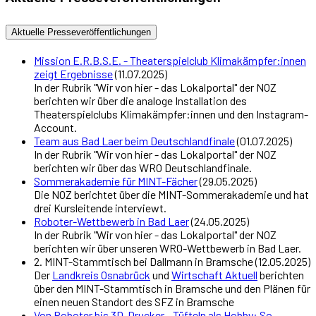
Aktuelle Presseveröffentlichungen
Mission E.R.B.S.E. - Theaterspielclub Klimakämpfer:innen
zeigt Ergebnisse
(11.07.2025)
In der Rubrik "Wir von hier - das Lokalportal" der NOZ
berichten wir über die analoge Installation des
Theaterspielclubs Klimakämpfer:innen und den Instagram-
Account.
Team aus Bad Laer beim Deutschlandfinale
(01.07.2025)
In der Rubrik "Wir von hier - das Lokalportal" der NOZ
berichten wir über das WRO Deutschlandfinale.
Sommerakademie für MINT-Fächer
(29.05.2025)
Die NOZ berichtet über die MINT-Sommerakademie und hat
drei Kursleitende interviewt.
Roboter-Wettbewerb in Bad Laer
(24.05.2025)
In der Rubrik "Wir von hier - das Lokalportal" der NOZ
berichten wir über unseren WRO-Wettbewerb in Bad Laer.
2. MINT-Stammtisch bei Dallmann in Bramsche (12.05.2025)
Der
Landkreis Osnabrück
und
Wirtschaft Aktuell
berichten
über den MINT-Stammtisch in Bramsche und den Plänen für
einen neuen Standort des SFZ in Bramsche
Von Roboter bis 3D-Drucker - Tüfteln als Hobby: So