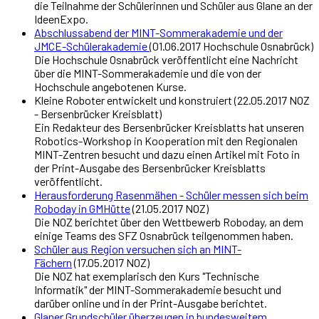
die Teilnahme der Schülerinnen und Schüler aus Glane an der
IdeenExpo.
Abschlussabend der MINT-Sommerakademie und der
JMCE-Schülerakademie
(01.06.2017 Hochschule Osnabrück)
Die Hochschule Osnabrück veröffentlicht eine Nachricht
über die MINT-Sommerakademie und die von der
Hochschule angebotenen Kurse.
Kleine Roboter entwickelt und konstruiert (22.05.2017 NOZ
- Bersenbrücker Kreisblatt)
Ein Redakteur des Bersenbrücker Kreisblatts hat unseren
Robotics-Workshop in Kooperation mit den Regionalen
MINT-Zentren besucht und dazu einen Artikel mit Foto in
der Print-Ausgabe des Bersenbrücker Kreisblatts
veröffentlicht.
Herausforderung Rasenmähen - Schüler messen sich beim
Roboday in GMHütte
(21.05.2017 NOZ)
Die NOZ berichtet über den Wettbewerb Roboday, an dem
einige Teams des SFZ Osnabrück teilgenommen haben.
Schüler aus Region versuchen sich an MINT-
Fächern
(17.05.2017 NOZ)
Die NOZ hat exemplarisch den Kurs "Technische
Informatik" der MINT-Sommerakademie besucht und
darüber online und in der Print-Ausgabe berichtet.
Glaner Grundschüler überzeugen in bundesweitem