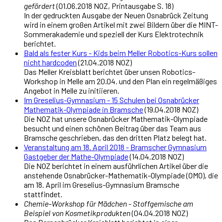
gefördert
(01.06.2018 NOZ, Printausgabe S. 18)
In der gedruckten Ausgabe der Neuen Osnabrück Zeitung
wird in einem großen Artikel mit zwei Bildern über die MINT-
Sommerakademie und speziell der Kurs Elektrotechnik
berichtet.
Bald als fester Kurs - Kids beim Meller Robotics-Kurs sollen
nicht hardcoden
(21.04.2018 NOZ)
Das Meller Kreisblatt berichtet über unsen Robotics-
Workshop in Melle am 20.04. und den Plan ein regelmäßiges
Angebot in Melle zu initiieren.
Im Greselius-Gymnasium - 15 Schulen bei Osnabrücker
Mathematik-Olympiade in Bramsche
(19.04.2018 NOZ)
Die NOZ hat unsere Osnabrücker Mathematik-Olympiade
besucht und einen schönen Beitrag über das Team aus
Bramsche geschrieben, das den dritten Platz belegt hat.
Veranstaltung am 18. April 2018 - Bramscher Gymnasium
Gastgeber der Mathe-Olympiade
(14.04.2018 NOZ)
Die NOZ berichtet in einem ausführlichen Artikel über die
anstehende Osnabrücker-Mathematik-Olympiade (OMO), die
am 18. April im Greselius-Gymnasium Bramsche
stattfindet.
Chemie-Workshop für Mädchen - Stoffgemische am
Beispiel von Kosmetikprodukten
(04.04.2018 NOZ)