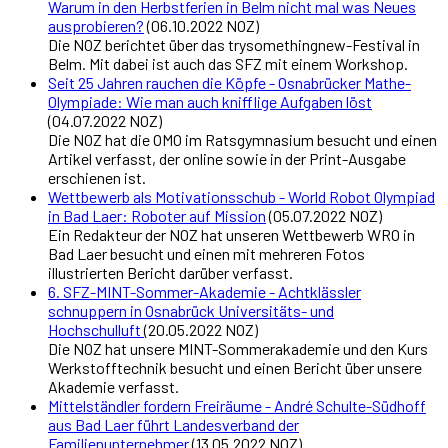
Warum in den Herbstferien in Belm nicht mal was Neues
ausprobieren?
(06.10.2022 NOZ)
Die NOZ berichtet über das trysomethingnew-Festival in
Belm. Mit dabei ist auch das SFZ mit einem Workshop.
Seit 25 Jahren rauchen die Köpfe - Osnabrücker Mathe-
Olympiade: Wie man auch knifflige Aufgaben löst
(04.07.2022 NOZ)
Die NOZ hat die OMO im Ratsgymnasium besucht und einen
Artikel verfasst, der online sowie in der Print-Ausgabe
erschienen ist.
Wettbewerb als Motivationsschub - World Robot Olympiad
in Bad Laer: Roboter auf Mission
(05.07.2022 NOZ)
Ein Redakteur der NOZ hat unseren Wettbewerb WRO in
Bad Laer besucht und einen mit mehreren Fotos
illustrierten Bericht darüber verfasst.
6. SFZ-MINT-Sommer-Akademie - Achtklässler
schnuppern in Osnabrück Universitäts- und
Hochschulluft
(20.05.2022 NOZ)
Die NOZ hat unsere MINT-Sommerakademie und den Kurs
Werkstofftechnik besucht und einen Bericht über unsere
Akademie verfasst.
Mittelständler fordern Freiräume - André Schulte-Südhoff
aus Bad Laer führt Landesverband der
Familienunternehmer
(13.05.2022 NOZ)