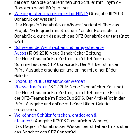
bei dem sich die Schülerinnen und Schüler mit Thymio-
Robotern beschäftigt haben.
Wie begeistert man Schüler für MINT?
(Ausgabe III/2016
Osnabrücker Wissen)
Das Magazin "Osnabrücker Wissen" berichtet über das
Projekt "Erfolgreich ins Studium!" an der Hochschule
Osnabrück, durch das auch das SFZ Osnabrück unterstützt
wird.
Schwebende Weintrauben und ferngesteuerte
Autos
(13.09.2016 Neue Osnabrücker Zeitung)
Die Neue Osnabrücker Zeitung berichtet über das
Sommerfest des SFZ Osnabrück. Der Artikel ist in der
Print-Ausgabe erschienen und online mit einer Bilder-
Galerie.
RoboCup 2016: Osnabrücker werden
Vizeweltmeister
(13.07.2016 Neue Osnabrücker Zeitung)
Die Neue Osnabrücker Zeitung berichtet über die Erfolge
der SFZ-Teams beim RoboCup 2016. Der Artikel ist in der
Print-Ausgabe und online mit einer Bilder-Galerie
erschienen.
Wo können Schüler forschen, entdecken &
staunen?
(Ausgabe II/2016 Osnabrücker Wissen)
Das Magazin "Osnabrücker Wissen berichtet erstmals über
das Angebot des SFZ Osnabrück.