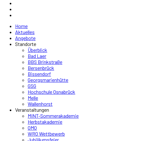
Home
Aktuelles
Angebote
Standorte
Überblick
Bad Laer
BBS Brinkstraße
Bersenbrück
Bissendorf
Georgsmarienhütte
GSG
Hochschule Osnabrück
Melle
Wallenhorst
Veranstaltungen
MINT-Sommerakademie
Herbstakademie
OMO
WRO Wettbewerb
Jubiläumsfeier