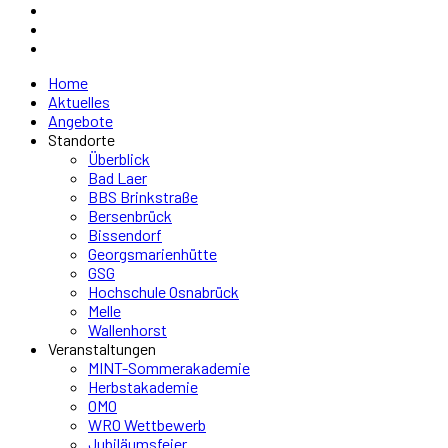
Home
Aktuelles
Angebote
Standorte
Überblick
Bad Laer
BBS Brinkstraße
Bersenbrück
Bissendorf
Georgsmarienhütte
GSG
Hochschule Osnabrück
Melle
Wallenhorst
Veranstaltungen
MINT-Sommerakademie
Herbstakademie
OMO
WRO Wettbewerb
Jubiläumsfeier