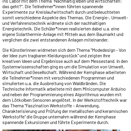
ins Labor mit dem Thema "Nachhaltig leben und wirtschaften:
das geht?". Die Teilnehmer*innen führten spannende
Experimente zur Kreislaufwirtschaft durch und beleuchteten
somit verschiedene Aspekte des Themas. Die Energie-, Umwelt-
und Verfahrenstechnik widmete sich der nachhaltigen
Energietechnik. Die Schüler*innen realisierten dabei u.a. eine
eigene Solarthermie-Anlage mit Mitteln aus dem Baumarkt und
verglichen die zwei entstandenen Anlagen miteinander.
Die Künstlerinnen widmeten sich dem Thema "Modedesign - Von
der Idee zum tragbaren Kleidungsstück" und zeigten Ihre
kreativen Ideen und Ergebnisse auch auf dem Messestand. In den
Systemwissenschaften ging es um die Simulation von Umwelt,
Wirtschaft und Gesellschaft. Während der Kernphase arbeiteten
die Teilnehmer*innen mit verschiedenen Programmen und
simulierten u.a. die Ausbreitung von Waldbränden. Die
Technische Informatik arbeitete mit dem Minicomputer Arduino
und neben der Programmierung eines Algorithmus wurden mit
dem Lötkolben Sensoren angelötet. In der Werkstofftechnik war
das Thema "Faszination Werkstoffe – Anwendung,
Charakterisierung und Prüfung der metallischen und keramischen
Werkstoffe" die Gruppe unternahm während der Kernphase
spannende Exkursionen und führte Experimente durch.