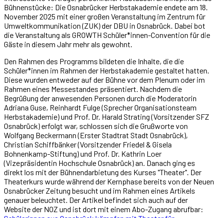
Bühnenstücke: Die Osnabrücker Herbstakademie endete am 18.
November 2025 mit einer großen Veranstaltung im Zentrum für
Umweltkommunikation (ZUK) der DBU in Osnabrück. Dabei bot
die Veranstaltung als GROWTH Schüler*innen-Convention für die
Gäste in diesem Jahr mehr als gewohnt.
Den Rahmen des Programms bildeten die Inhalte, die die
Schüler*innen im Rahmen der Herbstakademie gestaltet hatten.
Diese wurden entweder auf der Bühne vor dem Plenum oder im
Rahmen eines Messestandes präsentiert. Nachdem die
Begrüßung der anwesenden Personen durch die Moderatorin
Adriana Guse
, Reinhardt Fulge (Sprecher Organisationsteam
Herbstakademie) und Prof. Dr. Harald Strating (Vorsitzender SFZ
Osnabrück) erfolgt war, schlossen sich die Grußworte von
Wolfgang Beckermann (Erster Stadtrat Stadt Osnabrück),
Christian Schiffbänker (Vorsitzender Friedel & Gisela
Bohnenkamp-Stiftung) und Prof. Dr. Kathrin Loer
(Vizepräsidentin Hochschule Osnabrück) an. Danach ging es
direkt los mit der Bühnendarbietung des Kurses "Theater". Der
Theaterkurs wurde während der Kernphase bereits von der Neuen
Osnabrücker Zeitung besucht und im Rahmen eines Artikels
genauer beleuchtet. Der Artikel befindet sich auch auf der
Website der NOZ und ist dort mit einem Abo-Zugang abrufbar: