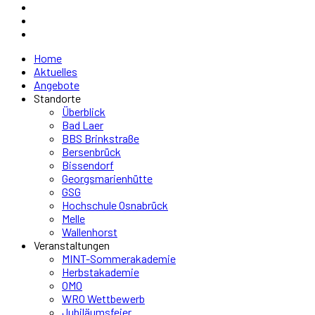
Home
Aktuelles
Angebote
Standorte
Überblick
Bad Laer
BBS Brinkstraße
Bersenbrück
Bissendorf
Georgsmarienhütte
GSG
Hochschule Osnabrück
Melle
Wallenhorst
Veranstaltungen
MINT-Sommerakademie
Herbstakademie
OMO
WRO Wettbewerb
Jubiläumsfeier