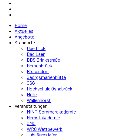
Home
Aktuelles
Angebote
Standorte
Überblick
Bad Laer
BBS Brinkstraße
Bersenbrück
Bissendorf
Georgsmarienhütte
GSG
Hochschule Osnabrück
Melle
Wallenhorst
Veranstaltungen
MINT-Sommerakademie
Herbstakademie
OMO
WRO Wettbewerb
Jubiläumsfeier