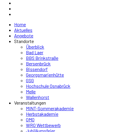
Home
Aktuelles
Angebote
Standorte
Überblick
Bad Laer
BBS Brinkstraße
Bersenbrück
Bissendorf
Georgsmarienhütte
GSG
Hochschule Osnabrück
Melle
Wallenhorst
Veranstaltungen
MINT-Sommerakademie
Herbstakademie
OMO
WRO Wettbewerb
Jubiläumsfeier