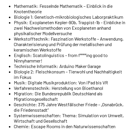
Mathematik: Fesselnde Mathematik – Einblick in die
Knotentheorie
Biologie 1: Genetisch-mikrobiologisches Laborpraktikum
Physik: Exoplaneten Kepler-90b, Trappist-1b - Einblicke in
zwei Nachweismethoden von Exoplaneten anhand
physikalischer Modellversuche
Werkstofftechnik: Faszination Werkstoffe – Anwendung,
Charakterisierung und Prüfung der metallischen und
keramischen Werkstoffe
Englisch: Scatolinguistics – from f***ing good to
Ninnyhammer!
Technische Informatik: Arduino Maker Garage
Biologie 2: Fleischkonsum – Tierwohl und Nachhaltigkeit
im Fokus
Musik: Digitale Musikproduktion: Von iPad bis VR
Verfahrenstechnik: Herstellung von Bioethanol
Migration: Die Bundesrepublik Deutschland als
Migrationsgesellschaft
Geschichte: 375 Jahre Westfälischer Friede – „Osnabrück,
die Friedensstadt“
Systemwissenschaften: Thema: Simulation von Umwelt,
Wirtschaft und Gesellschaft
Chemie: Escape Rooms in den Naturwissenschaften