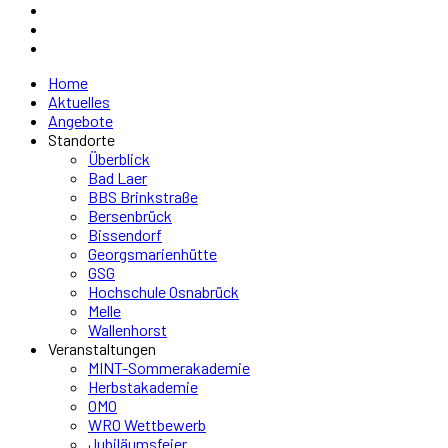
Home
Aktuelles
Angebote
Standorte
Überblick
Bad Laer
BBS Brinkstraße
Bersenbrück
Bissendorf
Georgsmarienhütte
GSG
Hochschule Osnabrück
Melle
Wallenhorst
Veranstaltungen
MINT-Sommerakademie
Herbstakademie
OMO
WRO Wettbewerb
Jubiläumsfeier