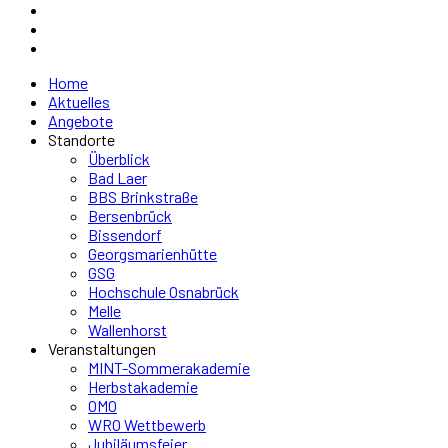
Home
Aktuelles
Angebote
Standorte
Überblick
Bad Laer
BBS Brinkstraße
Bersenbrück
Bissendorf
Georgsmarienhütte
GSG
Hochschule Osnabrück
Melle
Wallenhorst
Veranstaltungen
MINT-Sommerakademie
Herbstakademie
OMO
WRO Wettbewerb
Jubiläumsfeier