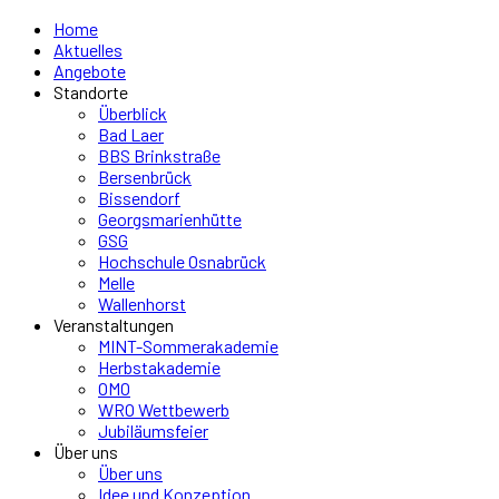
Home
Aktuelles
Angebote
Standorte
Überblick
Bad Laer
BBS Brinkstraße
Bersenbrück
Bissendorf
Georgsmarienhütte
GSG
Hochschule Osnabrück
Melle
Wallenhorst
Veranstaltungen
MINT-Sommerakademie
Herbstakademie
OMO
WRO Wettbewerb
Jubiläumsfeier
Über uns
Über uns
Idee und Konzeption