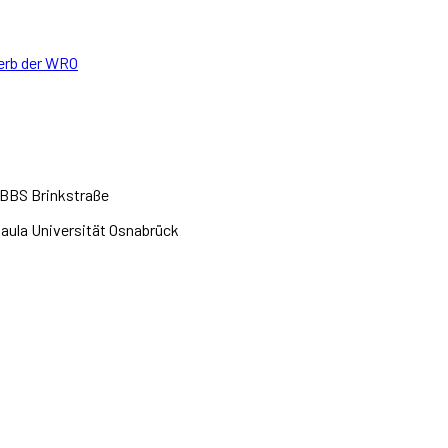
erb der WRO
BBS Brinkstraße
saula Universität Osnabrück