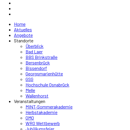
Home
Aktuelles
Angebote
Standorte
Überblick
Bad Laer
BBS Brinkstraße
Bersenbrück
Bissendorf
Georgsmarienhütte
GSG
Hochschule Osnabrück
Melle
Wallenhorst
Veranstaltungen
MINT-Sommerakademie
Herbstakademie
OMO
WRO Wettbewerb
Jubiläumsfeier